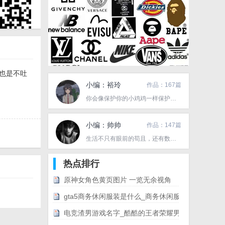
也是不吐
小编：裕玲
作品：167篇
你会像保护你的小鸡鸡一样保护我吗？
小编：帅帅
作品：147篇
生活不只有眼前的苟且，还有数不清的作业。
热点排行
原神女角色黄页图片 一览无余视角
gta5商务休闲服装是什么_商务休闲服装套装获得方法
电竞渣男游戏名字_酷酷的王者荣耀男生网名。