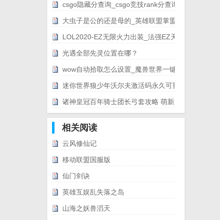
csgo隐藏分查询_csgo竞技rank分查询[图文]
大虫子是公的还是母的_英雄联盟掌盟大虫子是公的母的
LOL2020-EZ无限火力出装_法强EZ天赋出装攻略[图文]
光遇全部先灵位置在哪？
wow自动拾取怎么设置_魔兽世界一键拾取wow大脚插件设置教程
迷你世界狼少年沃尔夫激活码永久可重复2021
诸神皇冠百年骑士团长弓套攻略 萌新必备技巧总汇[多图]
相关阅读
云风修仙记
移动联盟国服版
仙门剑诀
英雄互娱乱失落之岛
山海之妖兽滔天