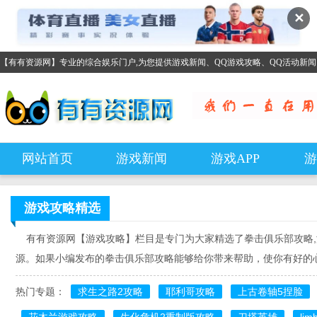
✕
【有有资源网】专业的综合娱乐门户,为您提供游戏新闻、QQ游戏攻略、QQ活动新
网站首页
游戏新闻
游戏APP
游
游戏攻略
精选
有有资源网【游戏攻略】栏目是专门为大家精选了拳击俱乐部攻略,
源。如果小编发布的拳击俱乐部攻略能够给你带来帮助，使你有好的
热门专题：
求生之路2攻略
耶利哥攻略
上古卷轴5捏脸
花木兰游戏攻略
生化危机2重制版攻略
刀塔英雄
li