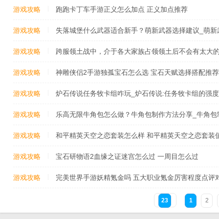
日一题答案_赢取大量和氏璧、限定称号、永久【踢金
游戏攻略
跑跑卡丁车手游正义怎么加点 正义加点推荐
游戏攻略
失落城堡什么武器适合新手？萌新武器选择建议_萌新
游戏攻略
跨服领土战中，介于各大家族占领领土后不会有太大
么的选择上就显得尤为重要？新剑侠情缘手游09月03
游戏攻略
神雕侠侣2手游独孤宝石怎么选 宝石天赋选择搭配推荐
战中,介于各大家族占领领土后不会有太大的变化,所以
游戏攻略
炉石传说任务牧卡组咋玩_炉石传说:任务牧卡组的强度
变大哥
游戏攻略
乐高无限牛角包怎么做？牛角包制作方法分享_牛角包
游戏攻略
和平精英天空之恋套装怎么样 和平精英天空之恋套装值
游戏攻略
宝石研物语2血缘之证迷宫怎么过 一周目怎么过
游戏攻略
完美世界手游妖精氪金吗 五大职业氪金厉害程度点评对
23
1
2