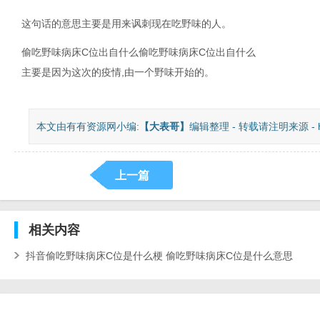
这句话的意思主要是用来讽刺现在吃野味的人。
偷吃野味病床C位出自什么偷吃野味病床C位出自什么
主要是因为这次的疫情,由一个野味开始的。
本文由有有资源网小编:
【
大表哥
】
编辑整理 - 转载请注明来源 - https:
上一篇
相关
内容
抖音偷吃野味病床C位是什么梗 偷吃野味病床C位是什么意思
[图文]