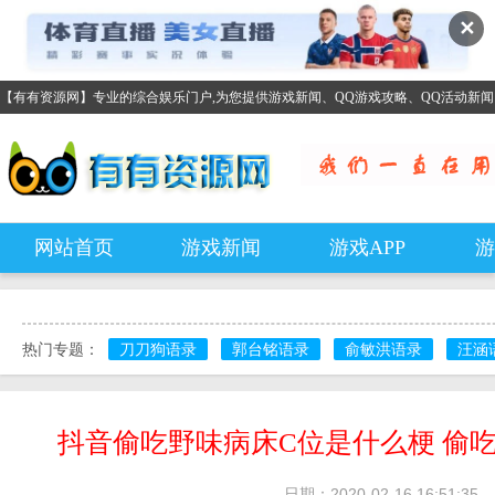
✕
【有有资源网】专业的综合娱乐门户,为您提供游戏新闻、QQ游戏攻略、QQ活动新
网站首页
游戏新闻
游戏APP
游
热门专题：
刀刀狗语录
郭台铭语录
俞敏洪语录
汪涵
抖音偷吃野味病床C位是什么梗 偷吃
日期：2020-02-16 16:51:35