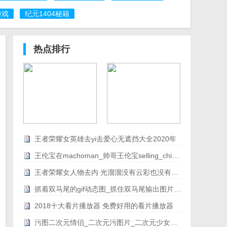
游戏
纪元1404秘籍
热点排行
王者荣耀女英雄去yi去爱心无遮挡大全2020年
王伦宝在machoman_帅哥王伦宝selling_chinese_@stone[视频]
王者荣耀女人物去内 光溜溜没有云彩也没有爱心
抓着双马尾的gif动态图_抓住双马尾输出图片合集
2018十大看片播放器 免费好用的看片播放器
污图二次元情侣_二次元污图片_二次元少女污系表情包