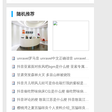
随机推荐
unravel罗马音 unravel中文正确谐音 unravel原版罗马音歌词带翻译[图文]
抖音亚索面对疾风吧bgm是什么梗 亚索专属bgm音乐地址歌词[图文]
甘肃突发森林火灾 多亩山林被烧毁
抖音月儿明风儿轻可是你在敲打我的窗棂是什么歌[图文]
抖音偷吃野味病床C位是什么梗 偷吃野味病床C位是什么意思[图文]
抖音评论的梗 散装江苏是什么梗 抖音散装江苏刷屏[图文]
樱桃湾之夏宫脇咲良个人资料介绍_宫脇咲良个人履历个人履历[图文]