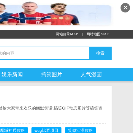
✕
网站目录MAP
|
网站地图MAP
娱乐新闻
搞笑图片
人气漫画
给大家带来欢乐的幽默笑话,搞笑GIF动态图片等搞笑资
魔域神兵攻略
wcg比赛项目
笑傲江湖攻略