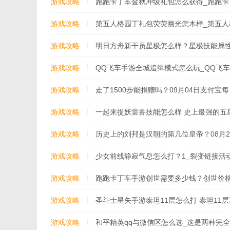
游戏攻略
跑跑卡丁车金秋冲级礼包怎么获得_跑跑
游戏攻略
第五人格园丁礼包荧荧幽光怎木样_第五人格
游戏攻略
明日方舟新干员星极怎么样？星极技能属
[视频][多图]
游戏攻略
QQ飞车手游全城追缉模式怎么玩_QQ飞
竟怎么玩儿
游戏攻略
走了1500步能捐赠吗？09月04日支付宝
答案
游戏攻略
一起来捉妖雷兽技能怎么样 史上最强的五
游戏攻略
历史上的刘邦是汉朝的第几位皇帝？08月2
确答案
游戏攻略
少女前线静寂气息怎么打？1_裂变链接活
游戏攻略
跑跑卡丁车手游创世需要多少钱？创世价
游戏攻略
圣斗士星矢手游泰坦11层怎么打 泰坦11层
游戏攻略
和平精英qq与微信区怎么选_这是两种完