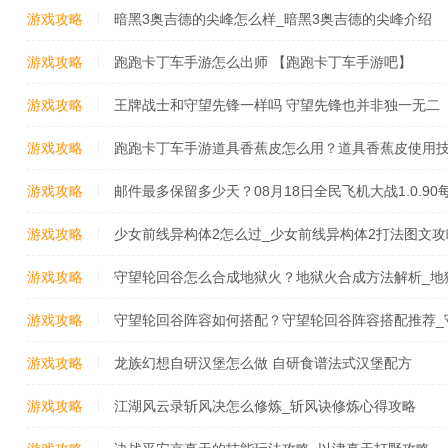
游戏攻略
暗黑3奥吉德的尖峰怎么样_暗黑3奥吉德的尖峰介绍
游戏攻略
跑跑卡丁车手游怎么出师 【跑跑卡丁车手游吧】
游戏攻略
王牌战士和守望先锋一样吗 守望先锋也并非独一无二
游戏攻略
跑跑卡丁车手游道具香蕉皮怎么用？道具香蕉皮使用技
游戏攻略
邮件最多保留多少天？08月18日全民飞机大战1.0.9
最新版
游戏攻略
少女前线异构体2怎么过_少女前线异构体2打法图文攻
游戏攻略
守望轮回谷怎么合成地狱火？地狱火合成方法解析_地狱
游戏攻略
守望轮回谷阵容如何搭配？守望轮回谷阵容搭配推荐_
游戏攻略
龙族幻想自研汉堡怎么做 自研食谱法式汉堡配方
游戏攻略
江湖风云录斩风决怎么修炼_斩风诀修炼心得攻略