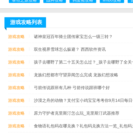
游戏攻略列表
游戏攻略
诸神皇冠百年骑士团传家宝怎么一级三转？
游戏攻略
双生视界雪球怎么躲避？ 西西软件资讯
游戏攻略
孩子去哪野了第二十五关怎么过？_孩子去哪野了全关
关攻略
游戏攻略
龙族幻想都市守望异闻怎么完成 龙族幻想攻略
游戏攻略
弓箭传说跟班有几种 弓箭传说跟班哪个好
游戏攻略
沙漠之舟的动物？支付宝小鸡宝宝考考你9月14日每日一
案
游戏攻略
原力守护者克里斯汀怎么玩_克里斯汀武器推荐
游戏攻略
食物语礼包码在哪兑换？礼包码兑换方法一览_礼包码兑