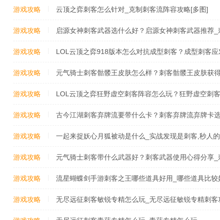
推荐
游戏攻略
云顶之弈刺客怎么针对_克制刺客流阵容攻略[多图]
游戏攻略
启源女神刺客武器选什么好？启源女神刺客武器推荐_
游戏攻略
LOL云顶之弈918版本怎么对抗成型刺客？成型刺客应
为什么918版本刺客这么多
游戏攻略
元气骑士刺客骷髅王皮肤怎么样？刺客骷髅王皮肤获得
法
游戏攻略
LOL云顶之弈狂野虚空刺客阵容怎么玩？狂野虚空刺客阵
狂野虚空刺客阵容羁绊
游戏攻略
古今江湖刺客弃牌流要带什么卡？刺客弃牌流弃牌卡选
游戏攻略
一起来捉妖心月狐被动是什么_实战发现是刺客,秒人
游戏攻略
元气骑士刺客带什么武器好？刺客武器使用心得分享_
游戏攻略
流星蝴蝶剑手游刺客之王哪些道具好用_哪些道具比较
游戏攻略
无尽远征刺客敏锐专精怎么玩_无尽远征敏锐专精刺客