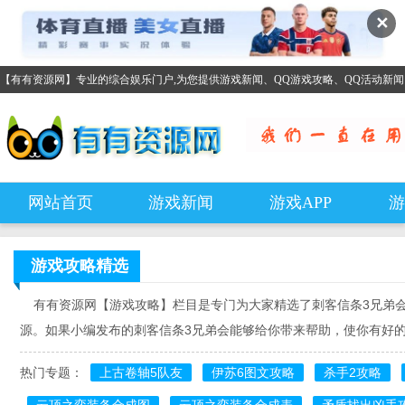
✕
【有有资源网】专业的综合娱乐门户,为您提供游戏新闻、QQ游戏攻略、QQ活动新
网站首页
游戏新闻
游戏APP
游
游戏攻略
精选
有有资源网【游戏攻略】栏目是专门为大家精选了刺客信条3兄弟会,
源。如果小编发布的刺客信条3兄弟会能够给你带来帮助，使你有好
热门专题：
上古卷轴5队友
伊苏6图文攻略
杀手2攻略
云顶之弈装备合成图
云顶之弈装备合成表
矛盾找出凶手