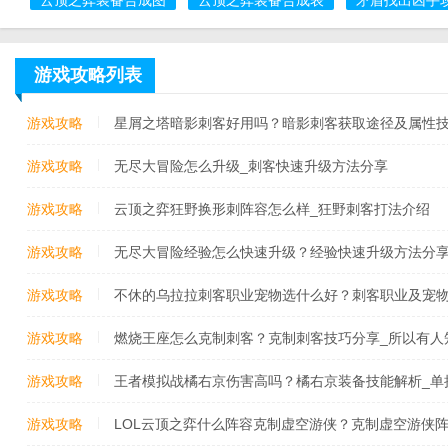
游戏攻略列表
游戏攻略
星屑之塔暗影刺客好用吗？暗影刺客获取途径及属性技
刺客厉害吗
游戏攻略
无尽大冒险怎么升级_刺客快速升级方法分享
游戏攻略
云顶之弈狂野换形刺阵容怎么样_狂野刺客打法介绍
游戏攻略
无尽大冒险经验怎么快速升级？经验快速升级方法分享
游戏攻略
不休的乌拉拉刺客职业宠物选什么好？刺客职业及宠物
是什么
游戏攻略
燃烧王座怎么克制刺客？克制刺客技巧分享_所以有人
王座吧】
游戏攻略
王者模拟战橘右京伤害高吗？橘右京装备技能解析_单
游戏攻略
LOL云顶之弈什么阵容克制虚空游侠？克制虚空游侠