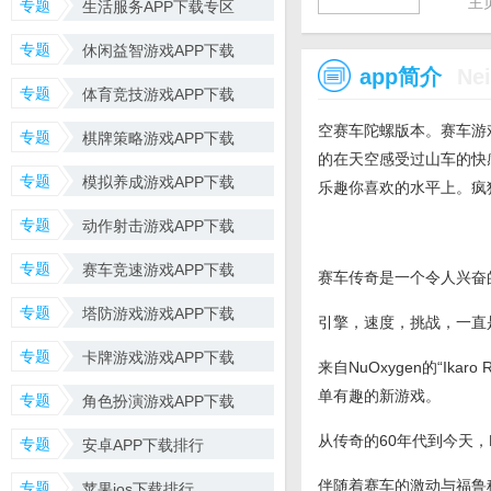
主
专题
生活服务APP下载专区
专题
休闲益智游戏APP下载
app简介
Ne
专题
体育竞技游戏APP下载
空赛车陀螺版本。赛车游
专题
棋牌策略游戏APP下载
的在天空感受过山车的快
专题
模拟养成游戏APP下载
乐趣你喜欢的水平上。疯
专题
动作射击游戏APP下载
专题
赛车竞速游戏APP下载
赛车传奇是一个令人兴奋
专题
塔防游戏游戏APP下载
引擎，速度，挑战，一直
专题
卡牌游戏游戏APP下载
来自NuOxygen的“Ikaro
单有趣的新游戏。
专题
角色扮演游戏APP下载
从传奇的60年代到今天，
专题
安卓APP下载排行
伴随着赛车的激动与福鲁
专题
苹果ios下载排行