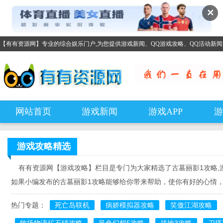
✕
【有有资源网】专业的综合娱乐门户,为您提供游戏新闻、QQ游戏攻略、QQ活动新
网站首页
游戏新闻
游戏APP
游
游戏攻略
精选
有有资源网【游戏攻略】栏目是专门为大家精选了古墓丽影1攻略,游
如果小编发布的古墓丽影1攻略能够给你带来帮助，使你有好的心情
热门专题：
死亡岛联机
病娇模拟器攻略
笑傲江湖攻略
牧场物语矿石镇攻略
风色幻想5攻略
战地3攻略
刀塔