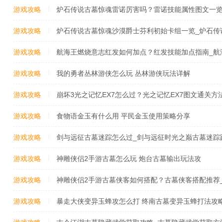
游戏攻略
炉石传说古墓惊魂雷诺厉害吗？雷诺技能属性图文一
游戏攻略
炉石传说古墓惊魂沙漠爵士芬利初始卡组一览_炉石传
始卡组一览
游戏攻略
航海王燃烧意志红发如何加点？红发技能加点指南_航海
斯加点攻略:强势SSR红发技能加点分享
游戏攻略
我的勇者丛林游侠怎么玩 丛林游侠玩法详解
游戏攻略
崩坏3光之记忆EX7怎么过？光之记忆EX7图文通关方
法攻略[视频
游戏攻略
食物语金玉有什么用 平民金玉使用策略分享
游戏攻略
剑与远征古墓迷踪怎么过_剑与远征时光之巅古墓迷踪
游戏攻略
神雕侠侣2手游古墓怎么玩 炮台古墓输出玩法攻
游戏攻略
神雕侠侣2手游古墓侠客如何搭配？古墓侠客搭配推荐
择阵容搭配全攻略
游戏攻略
暴走大侠变异玉蜂攻怎么打 终南古墓变异玉蜂打法攻略[