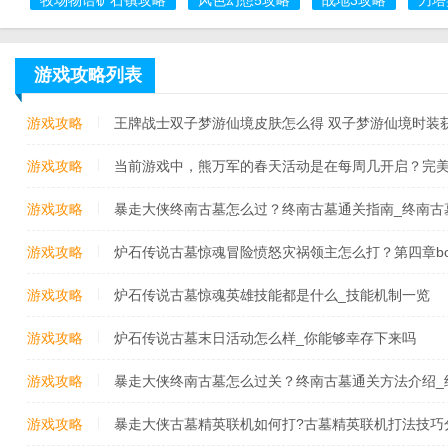
游戏攻略列表
游戏攻略
王牌战士双子梦游仙境皮肤怎么得 双子梦游仙境时装
游戏攻略
当前游戏中，熊万军的春天活动是在每周几开启？完美世
当前游戏中,“熊万军的春天”活动是在每周几开启
游戏攻略
暴走大侠终南古墓怎么过？终南古墓通关指南_终南古
游戏攻略
炉石传说古墓惊魂冒险愤怒灾祸领主怎么打？第四章bo
愤怒灾祸领主打法攻略
游戏攻略
炉石传说古墓惊魂英雄技能都是什么_技能机制一览
游戏攻略
炉石传说古墓末日活动怎么样_你能够幸存下来吗
游戏攻略
暴走大侠终南古墓怎么过关？终南古墓通关方法介绍_
游戏攻略
暴走大侠古墓精英联机如何打?古墓精英联机打法技巧