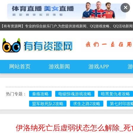
✕
【有有资源网】专业的综合娱乐门户,为您提供游戏新闻、QQ游戏攻略、QQ活动新
网站首页
游戏新闻
游戏APP
游
热门专题：
秦殇攻略
电锯惊魂游戏攻略
暗黑复仇者攻略
盟军敢死队2攻略
求生之路2攻略
第七封印攻
伊洛纳死亡后虚弱状态怎么解除_死