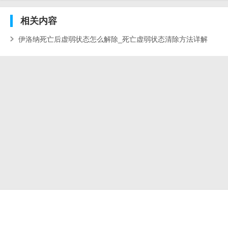
相关
内容
伊洛纳死亡后虚弱状态怎么解除_死亡虚弱状态清除方法详解
[多图]