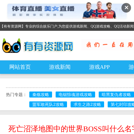
✕
【有有资源网】专业的综合娱乐门户,为您提供游戏新闻、QQ游戏攻略、QQ活动新
网站首页
游戏新闻
游戏APP
游
热门专题：
秦殇攻略
电锯惊魂游戏攻略
暗黑复仇者攻略
盟军敢死队2攻略
求生之路2攻略
第七封印攻
死亡沼泽地图中的世界BOSS叫什么名