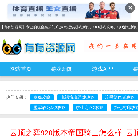
✕
【有有资源网】专业的综合娱乐门户,为您提供游戏新闻、QQ游戏攻略、QQ活动新
网站首页
游戏新闻
游戏APP
游
热门专题：
秦殇攻略
电锯惊魂游戏攻略
暗黑复仇者攻略
盟军敢死队2攻略
求生之路2攻略
第七封印攻
云顶之弈920版本帝国骑士怎么样_云