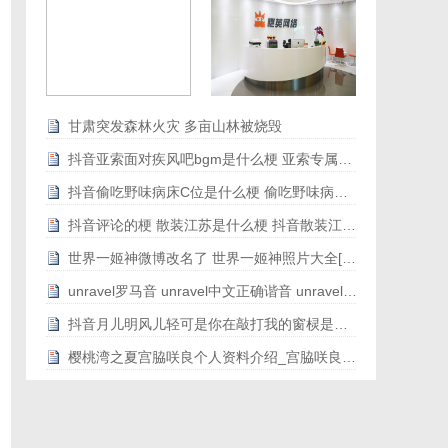
甘肃突发森林火灾 多亩山林被烧毁
抖音亚索面对疾风吧bgm是什么梗 亚索专属bgm音乐地址歌词[图文]
抖音偷吃野味病床C位是什么梗 偷吃野味病床C位是什么意思[图文]
抖音评论的梗 散装江苏是什么梗 抖音散装江苏刷屏[图文]
世界一姬神微博改名了 世界一姬神照片大全[图文]
unravel罗马音 unravel中文正确谐音 unravel原版罗马音歌词带翻译[图文]
抖音月儿明风儿轻可是你在敲打我的窗棂是什么歌[图文]
樱桃湾之夏宫脇咲良个人资料介绍_宫脇咲良个人履历个人履历[图文]