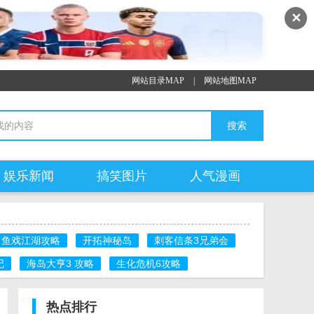
✕
网站目录MAP
|
网站地图MAP
娱乐新闻
搞笑图片
人气漫画
鱼戏江湖攻略
开拓神秘岛
刺客信条3兄弟会
记
海岛大亨3 攻略
生化危机6攻略
热点排行