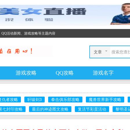
、QQ活动新闻、游戏攻略等主题内容
文章
游戏攻略
QQ攻略
游戏名字
复仇者攻略
轩辕剑3
拳击俱乐部攻略
魔兽世界新手攻略
第七封印攻略
最后的神迹图文攻略
复活节彩蛋活动
黎明圣