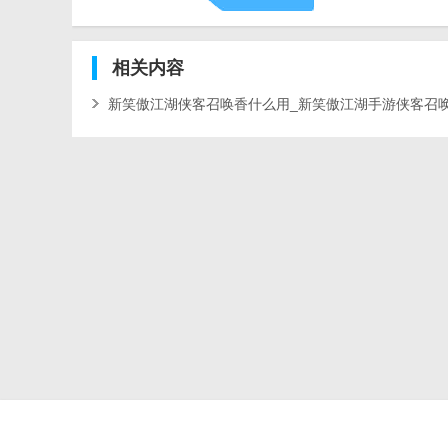
相关
内容
新笑傲江湖侠客召唤香什么用_新笑傲江湖手游侠客召
么获得