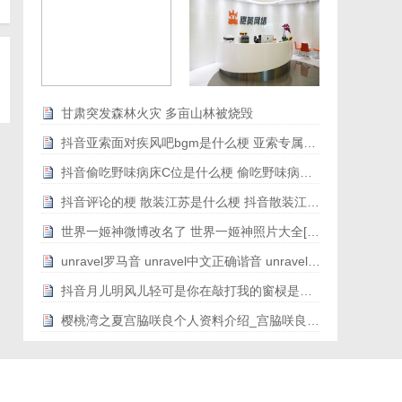
甘肃突发森林火灾 多亩山林被烧毁
抖音亚索面对疾风吧bgm是什么梗 亚索专属bgm音乐地址歌词[图文]
抖音偷吃野味病床C位是什么梗 偷吃野味病床C位是什么意思[图文]
抖音评论的梗 散装江苏是什么梗 抖音散装江苏刷屏[图文]
世界一姬神微博改名了 世界一姬神照片大全[图文]
unravel罗马音 unravel中文正确谐音 unravel原版罗马音歌词带翻译[图文]
抖音月儿明风儿轻可是你在敲打我的窗棂是什么歌[图文]
樱桃湾之夏宫脇咲良个人资料介绍_宫脇咲良个人履历个人履历[图文]