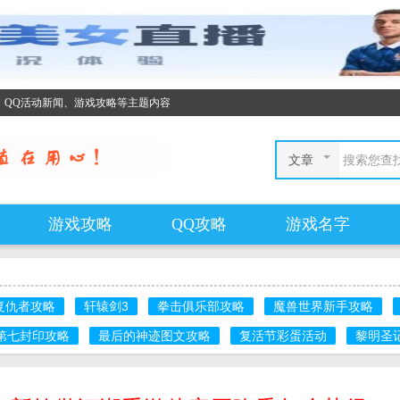
、QQ活动新闻、游戏攻略等主题内容
文章
游戏攻略
QQ攻略
游戏名字
复仇者攻略
轩辕剑3
拳击俱乐部攻略
魔兽世界新手攻略
第七封印攻略
最后的神迹图文攻略
复活节彩蛋活动
黎明圣