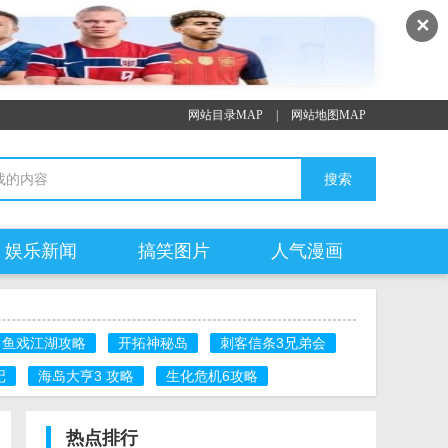
✕
网站目录MAP
|
网站地图MAP
娱乐新闻
搞笑图片
人气漫画
鱼戏江湖攻略
开拓神秘岛
刺客信条3兄弟会
记
海岛大亨3 攻略
生化危机6攻略
热点排行