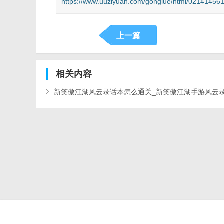
https://www.uuziyuan.com/gonglue/html/021414561
上一篇
相关
内容
新笑傲江湖风云录话本怎么通关_新笑傲江湖手游风云
通关攻略