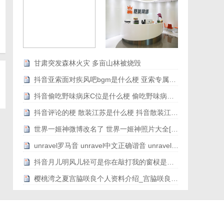
甘肃突发森林火灾 多亩山林被烧毁
抖音亚索面对疾风吧bgm是什么梗 亚索专属bgm音乐地址歌词[图文]
抖音偷吃野味病床C位是什么梗 偷吃野味病床C位是什么意思[图文]
抖音评论的梗 散装江苏是什么梗 抖音散装江苏刷屏[图文]
世界一姬神微博改名了 世界一姬神照片大全[图文]
unravel罗马音 unravel中文正确谐音 unravel原版罗马音歌词带翻译[图文]
抖音月儿明风儿轻可是你在敲打我的窗棂是什么歌[图文]
樱桃湾之夏宫脇咲良个人资料介绍_宫脇咲良个人履历个人履历[图文]