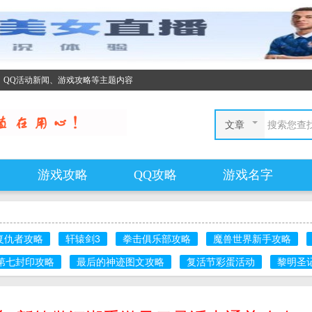
、QQ活动新闻、游戏攻略等主题内容
文章
游戏攻略
QQ攻略
游戏名字
复仇者攻略
轩辕剑3
拳击俱乐部攻略
魔兽世界新手攻略
第七封印攻略
最后的神迹图文攻略
复活节彩蛋活动
黎明圣