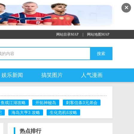
✕
网站目录MAP
|
网站地图MAP
娱乐新闻
搞笑图片
人气漫画
鱼戏江湖攻略
开拓神秘岛
刺客信条3兄弟会
记
海岛大亨3 攻略
生化危机6攻略
热点排行