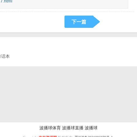
7.html
下一篇
录话本
波播球体育
波播球直播
波播球