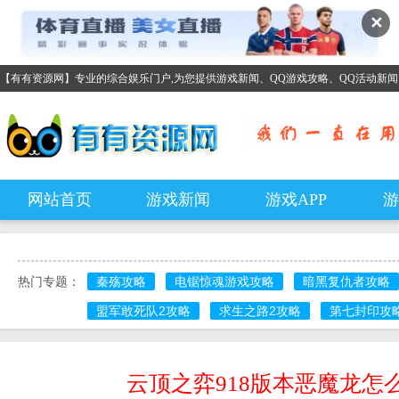
✕
【有有资源网】专业的综合娱乐门户,为您提供游戏新闻、QQ游戏攻略、QQ活动新
网站首页
游戏新闻
游戏APP
游
热门专题：
秦殇攻略
电锯惊魂游戏攻略
暗黑复仇者攻略
盟军敢死队2攻略
求生之路2攻略
第七封印攻
云顶之弈918版本恶魔龙怎