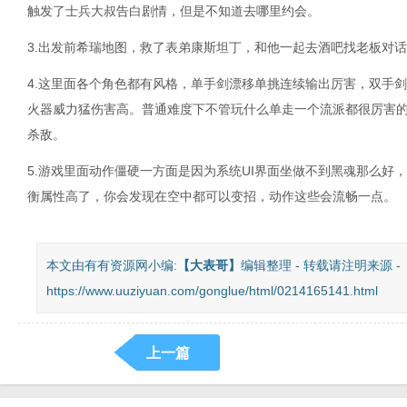
触发了士兵大叔告白剧情，但是不知道去哪里约会。
3.出发前希瑞地图，救了表弟康斯坦丁，和他一起去酒吧找老板对
4.这里面各个角色都有风格，单手剑漂移单挑连续输出厉害，双手
火器威力猛伤害高。普通难度下不管玩什么单走一个流派都很厉害
杀敌。
5.游戏里面动作僵硬一方面是因为系统UI界面坐做不到黑魂那么好
衡属性高了，你会发现在空中都可以变招，动作这些会流畅一点。
本文由有有资源网小编:
【
大表哥
】
编辑整理 - 转载请注明来源 -
https://www.uuziyuan.com/gonglue/html/0214165141.html
上一篇