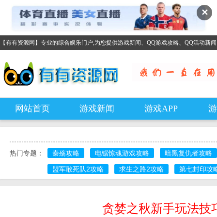
✕
【有有资源网】专业的综合娱乐门户,为您提供游戏新闻、QQ游戏攻略、QQ活动新
网站首页
游戏新闻
游戏APP
游
热门专题：
秦殇攻略
电锯惊魂游戏攻略
暗黑复仇者攻略
盟军敢死队2攻略
求生之路2攻略
第七封印攻
贪婪之秋新手玩法技