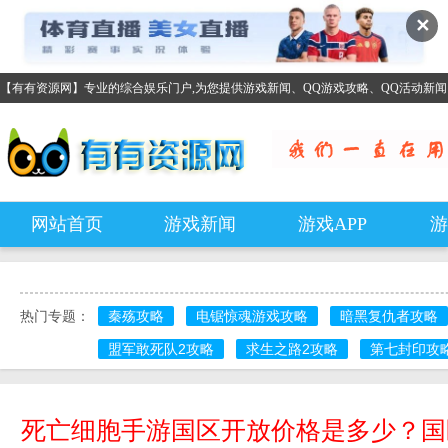
✕
【有有资源网】专业的综合娱乐门户,为您提供游戏新闻、QQ游戏攻略、QQ活动新
网站首页
游戏新闻
游戏APP
游
热门专题：
秦殇攻略
电锯惊魂游戏攻略
暗黑复仇者攻略
盟军敢死队2攻略
求生之路2攻略
第七封印攻
死亡细胞手游国区开放价格是多少？国