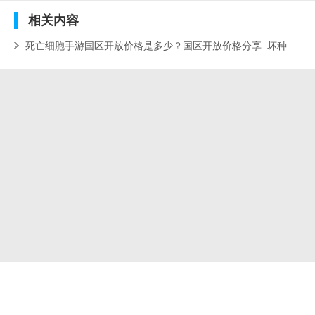
相关
内容
死亡细胞手游国区开放价格是多少？国区开放价格分享_坏种
已解锁购买,国区售价22人民币【死亡细胞吧】