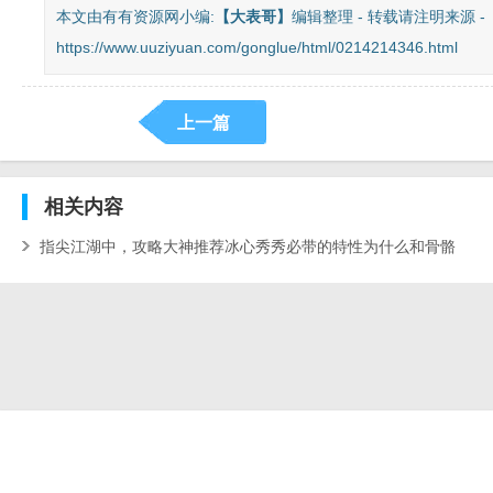
本文由有有资源网小编:
【
大表哥
】
编辑整理 - 转载请注明来源 -
https://www.uuziyuan.com/gonglue/html/0214214346.html
上一篇
相关
内容
指尖江湖中，攻略大神推荐冰心秀秀必带的特性为什么和骨骼
惊奇？08月11日剑网3指尖江湖安卓版每日一题答案_指尖江
湖中,攻略大神推荐冰心秀秀必带的特性为什么和骨骼惊奇