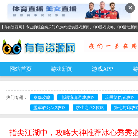
✕
【有有资源网】专业的综合娱乐门户,为您提供游戏新闻、QQ游戏攻略、QQ活动新
网站首页
游戏新闻
游戏APP
游
热门专题：
秦殇攻略
电锯惊魂游戏攻略
暗黑复仇者攻略
盟军敢死队2攻略
求生之路2攻略
第七封印攻
指尖江湖中，攻略大神推荐冰心秀秀必