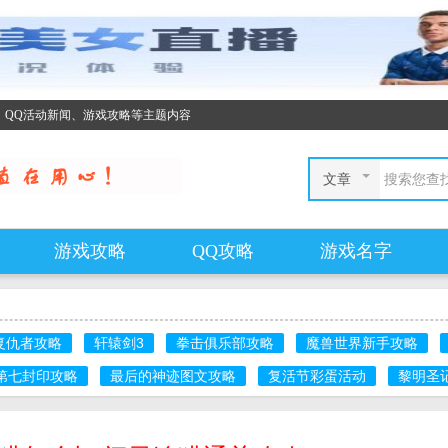
、QQ活动新闻、游戏攻略等主题内容
文章
游戏攻略
QQ攻略
游戏名字
复仇者攻略
轩辕剑3
拳击俱乐部攻略
魔兽世界新手攻略
第七封印攻略
最后的神迹图文攻略
复活节彩蛋活动
黎明圣