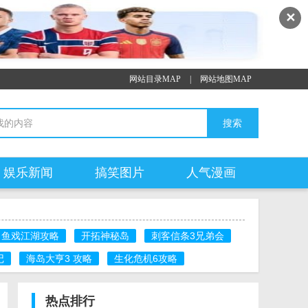
✕
网站目录MAP
|
网站地图MAP
娱乐新闻
搞笑图片
人气漫画
鱼戏江湖攻略
开拓神秘岛
刺客信条3兄弟会
记
海岛大亨3 攻略
生化危机6攻略
热点排行