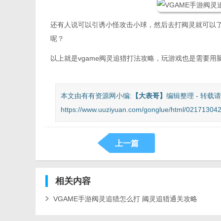
还有人说可以引诱小怪攻击小球，然后去打阀灵就可以
呢？
以上就是vgame阀灵追猎打法攻略，玩游戏也是需要
本文由有有资源网小编:
【
大表哥
】
编辑整理 - 转载请
https://www.uuziyuan.com/gonglue/html/021713042
上一篇
相关
内容
VGAME手游阀灵追猎怎么打 阈灵追猎通关攻略