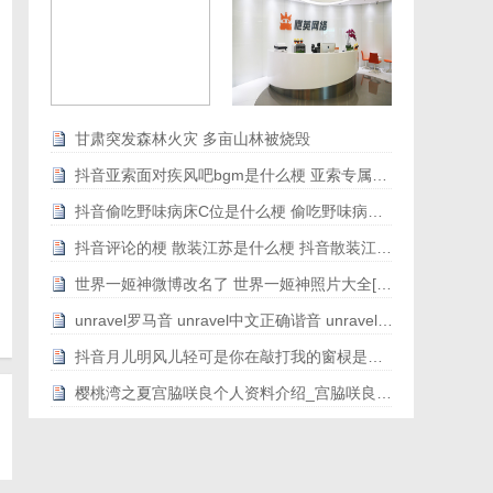
甘肃突发森林火灾 多亩山林被烧毁
抖音亚索面对疾风吧bgm是什么梗 亚索专属bgm音乐地址歌词[图文]
抖音偷吃野味病床C位是什么梗 偷吃野味病床C位是什么意思[图文]
抖音评论的梗 散装江苏是什么梗 抖音散装江苏刷屏[图文]
世界一姬神微博改名了 世界一姬神照片大全[图文]
unravel罗马音 unravel中文正确谐音 unravel原版罗马音歌词带翻译[图文]
抖音月儿明风儿轻可是你在敲打我的窗棂是什么歌[图文]
樱桃湾之夏宫脇咲良个人资料介绍_宫脇咲良个人履历个人履历[图文]